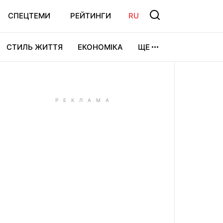
СПЕЦТЕМИ
РЕЙТИНГИ
RU
СТИЛЬ ЖИТТЯ
ЕКОНОМІКА
ЩЕ
ЛЬТУРА
ВІДЕОІГРИ
СПОРТ