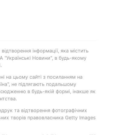
 відтворення інформації, яка містить
А "Українські Новини", в будь-якому
.
ені на цьому сайті з посиланням на
аїна", не підлягають подальшому
сюдженню в будь-якій формі, інакше як
нтства.
едрук та відтворення фотографічних
ьних творів правовласника Getty Images