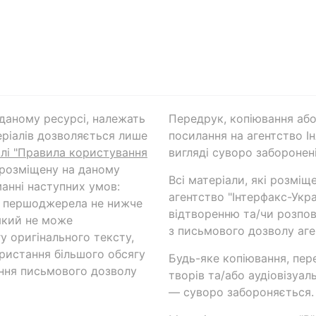
а даному ресурсі, належать
Передрук, копіювання або
ріалів дозволяється лише
посилання на агентство Ін
ілі "Правила користування
вигляді суворо заборонені
 розміщену на даному
Всі матеріали, які розміщ
анні наступних умов:
агентство "Інтерфакс-Укр
и першоджерела не нижче
відтворенню та/чи розпов
який не може
з письмового дозволу аге
у оригінального тексту,
ористання більшого обсягу
Будь-яке копіювання, пер
ння письмового дозволу
творів та/або аудіовізуал
— суворо забороняється.