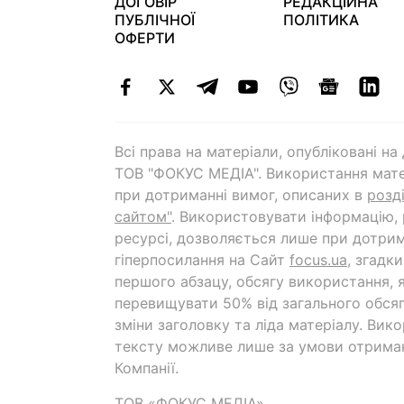
ДОГОВІР
РЕДАКЦІЙНА
ПУБЛІЧНОЇ
ПОЛІТИКА
ОФЕРТИ
Всі права на матеріали, опубліковані н
ТОВ "ФОКУС МЕДІА". Використання мате
при дотриманні вимог, описаних в
розд
сайтом"
. Використовувати інформацію,
ресурсі, дозволяється лише при дотрим
гіперпосилання на Cайт
focus.ua
, згадк
першого абзацу, обсягу використання, 
перевищувати 50% від загального обсяг
зміни заголовку та ліда матеріалу. Вик
тексту можливе лише за умови отрима
Компанії.
ТОВ «ФОКУС МЕДІА»