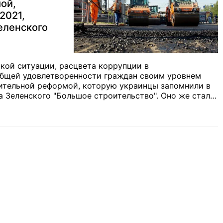
ой,
2021,
еленского
кой ситуации, расцвета коррупции в
общей удовлетворенности граждан своим уровнем
жительной реформой, которую украинцы запомнили в
а Зеленского "Большое строительство". Оно же стало
орую обратили внимание граждане.