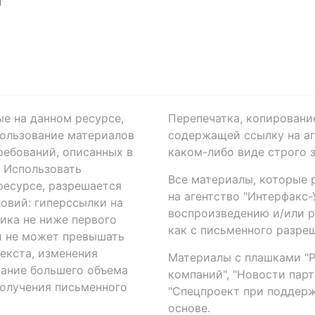
Я
ые на данном ресурсе,
Перепечатка, копировани
ользование материалов
содержащей ссылку на аге
ребований, описанных в
каком-либо виде строго 
. Использовать
Все материалы, которые 
есурсе, разрешается
на агентство "Интерфакс
овий: гиперссылки на
воспроизведению и/или 
ика не ниже первого
как с письменного разреш
й не может превышать
екста, изменения
Материалы с плашками "Р"
вание большего объема
компаний", "Новости парти
получения письменного
"Спецпроект при поддерж
основе.