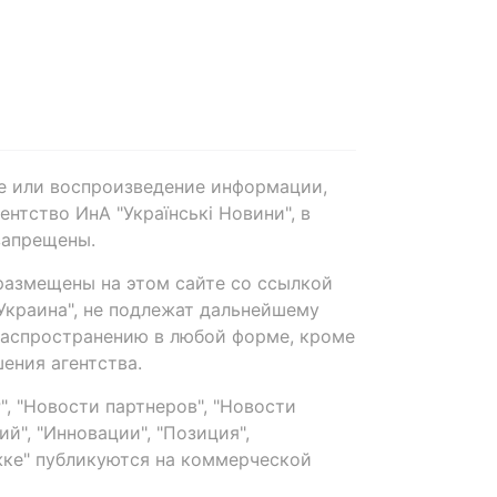
е или воспроизведение информации,
нтство ИнА "Українські Новини", в
запрещены.
размещены на этом сайте со ссылкой
-Украина", не подлежат дальнейшему
распространению в любой форме, кроме
ения агентства.
, "Новости партнеров", "Новости
й", "Инновации", "Позиция",
ке" публикуются на коммерческой