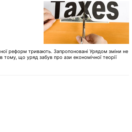
тної реформ тривають. Запропоновані Урядом зміни не
в тому, що уряд забув про ази економічної теорії