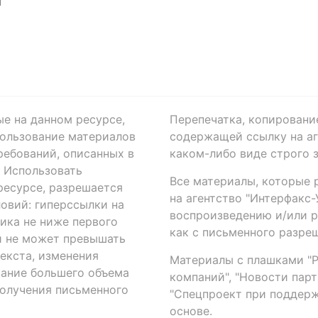
Я
ые на данном ресурсе,
Перепечатка, копировани
ользование материалов
содержащей ссылку на аге
ребований, описанных в
каком-либо виде строго 
. Использовать
Все материалы, которые 
есурсе, разрешается
на агентство "Интерфакс
овий: гиперссылки на
воспроизведению и/или 
ика не ниже первого
как с письменного разреш
й не может превышать
екста, изменения
Материалы с плашками "Р"
вание большего объема
компаний", "Новости парти
получения письменного
"Спецпроект при поддерж
основе.