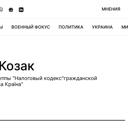
МНЕНИЯ
Ы
ВОЕННЫЙ ФОКУС
ПОЛИТИКА
УКРАИНА
МИ
ОНОМИКА
ДИДЖИТАЛ
АВТО
МИРФАН
КУЛЬТ
Козак
уппы "Налоговый кодекс"гражданской
а Країна"