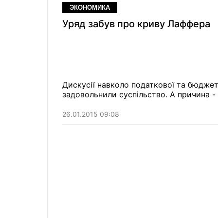
ЭКОНОМИКА
Уряд забув про криву Лаффера
Дискусії навколо податкової та бюдже
задовольнили суспільство. А причина - 
26.01.2015 09:08