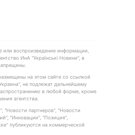
е или воспроизведение информации,
нтство ИнА "Українські Новини", в
запрещены.
размещены на этом сайте со ссылкой
-Украина", не подлежат дальнейшему
распространению в любой форме, кроме
ения агентства.
, "Новости партнеров", "Новости
й", "Инновации", "Позиция",
ке" публикуются на коммерческой