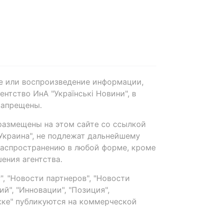
е или воспроизведение информации,
нтство ИнА "Українські Новини", в
запрещены.
размещены на этом сайте со ссылкой
-Украина", не подлежат дальнейшему
распространению в любой форме, кроме
ения агентства.
, "Новости партнеров", "Новости
й", "Инновации", "Позиция",
ке" публикуются на коммерческой