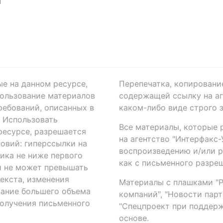
Я
ые на данном ресурсе,
Перепечатка, копировани
ользование материалов
содержащей ссылку на аге
ребований, описанных в
каком-либо виде строго 
. Использовать
Все материалы, которые 
есурсе, разрешается
на агентство "Интерфакс
овий: гиперссылки на
воспроизведению и/или 
ика не ниже первого
как с письменного разреш
й не может превышать
екста, изменения
Материалы с плашками "Р"
вание большего объема
компаний", "Новости парти
получения письменного
"Спецпроект при поддерж
основе.