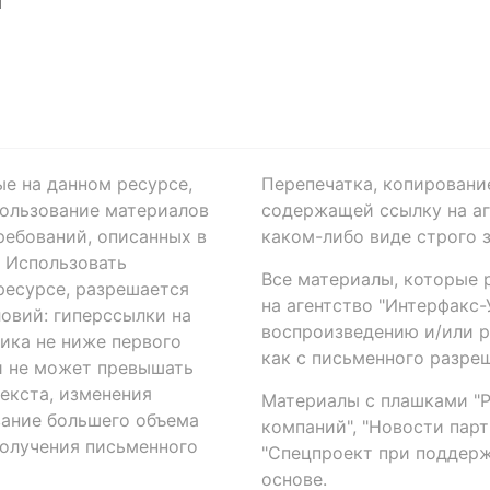
Я
ые на данном ресурсе,
Перепечатка, копировани
ользование материалов
содержащей ссылку на аге
ребований, описанных в
каком-либо виде строго 
. Использовать
Все материалы, которые 
есурсе, разрешается
на агентство "Интерфакс
овий: гиперссылки на
воспроизведению и/или 
ика не ниже первого
как с письменного разреш
й не может превышать
екста, изменения
Материалы с плашками "Р"
вание большего объема
компаний", "Новости парти
получения письменного
"Спецпроект при поддерж
основе.