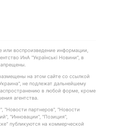
е или воспроизведение информации,
нтство ИнА "Українські Новини", в
запрещены.
размещены на этом сайте со ссылкой
-Украина", не подлежат дальнейшему
распространению в любой форме, кроме
ения агентства.
, "Новости партнеров", "Новости
й", "Инновации", "Позиция",
ке" публикуются на коммерческой