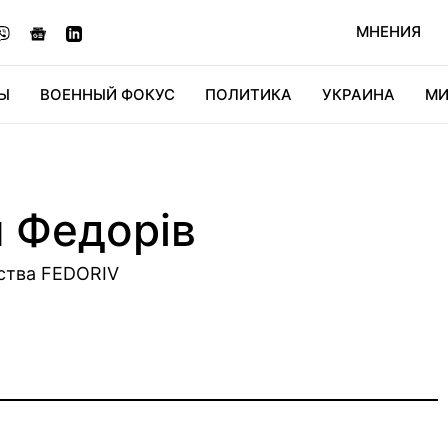
МНЕНИЯ
Ы
ВОЕННЫЙ ФОКУС
ПОЛИТИКА
УКРАИНА
МИ
ОНОМИКА
ДИДЖИТАЛ
АВТО
МИРФАН
КУЛЬТ
й Федорів
тства FEDORIV