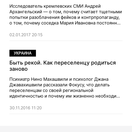
Исследователь кремлевских СМИ Андрей
Архангельский — о том, почему считает тщетными
попытки разоблачения фейков и контрпропаганду,
о том, почему соседка Мария Ивановна постоянно
гадит, и о том, кто такие "честные ваньки"
02.01.2017 20:15
УКРАИНА
Быть рекой. Как переселенцу родиться
заново
Психиатр Нино Махашвили и психолог Джана
Джавахишвили рассказали Фокусу, что делать
переселенцам со своей региональной
идентичностью и почему им жизненно необходимо
возродить новое "я"
30.11.2016 11:20