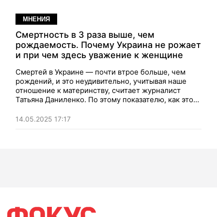
МНЕНИЯ
Смертность в 3 раза выше, чем
рождаемость. Почему Украина не рожает
и при чем здесь уважение к женщине
Смертей в Украине — почти втрое больше, чем
рождений, и это неудивительно, учитывая наше
отношение к материнству, считает журналист
Татьяна Даниленко. По этому показателю, как это
не прискорбно ей говорить, Украина остается
Россией.
14.05.2025 17:17