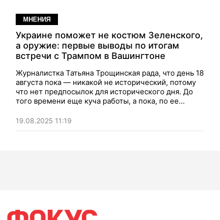
МНЕНИЯ
Украине поможет не костюм Зеленского,
а оружие: первые выводы по итогам
встречи с Трампом в Вашингтоне
Журналистка Татьяна Трощинская рада, что день 18
августа пока — никакой не исторический, потому
что нет предпосылок для исторического дня. До
того времени еще куча работы, а пока, по ее
мнению, по итогам переговоров в Вашингтоне с
Трампом никакой измены не произошло, зато стали
19.08.2025 11:19
очевидными несколько важных вещей…