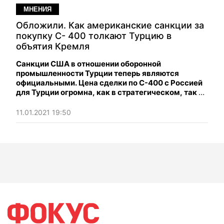
МНЕНИЯ
Обложили. Как американские санкции за
покупку С- 400 толкают Турцию в
объятия Кремля
Санкции США в отношении оборонной
промышленности Турции теперь являются
официальными. Цена сделки по С-400 с Россией
для Турции огромна, как в стратегическом, так и
в экономическом плане. Эти затраты будут
продолжать расти в геометрической прогрессии
11.01.2021 19:50
и подтолкнут Турцию в российскую орбиту.