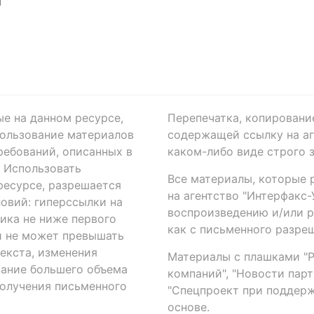
Я
ые на данном ресурсе,
Перепечатка, копировани
ользование материалов
содержащей ссылку на аге
ребований, описанных в
каком-либо виде строго 
. Использовать
Все материалы, которые 
есурсе, разрешается
на агентство "Интерфакс
овий: гиперссылки на
воспроизведению и/или 
ика не ниже первого
как с письменного разреш
й не может превышать
екста, изменения
Материалы с плашками "Р"
вание большего объема
компаний", "Новости парти
получения письменного
"Спецпроект при поддерж
основе.