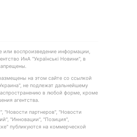
е или воспроизведение информации,
нтство ИнА "Українські Новини", в
запрещены.
размещены на этом сайте со ссылкой
-Украина", не подлежат дальнейшему
распространению в любой форме, кроме
ения агентства.
, "Новости партнеров", "Новости
й", "Инновации", "Позиция",
ке" публикуются на коммерческой