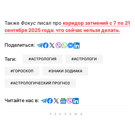
Также
Фокус
писал про
коридор затмений с 7 по 21
сентября 2025 года: что сейчас нельзя делать.
отправить в Telegram
поделиться в Facebook
поделиться в X
отправить в Viber
отправить в Whatsapp
отправить в Messenger
отправить в LinkedIn
Поделиться:
Теги:
АСТРОЛОГИЯ
АСТРОЛОГИ
ГОРОСКОП
ЗНАКИ ЗОДИАКА
АСТРОЛОГИЧЕСКИЙ ПРОГНОЗ
Читайте в Telegram
Читайте в Facebook
Читайте в X
Читайте в Google news
Читайте в Viber
Читайте в LinkedIn
Читайте нас в: