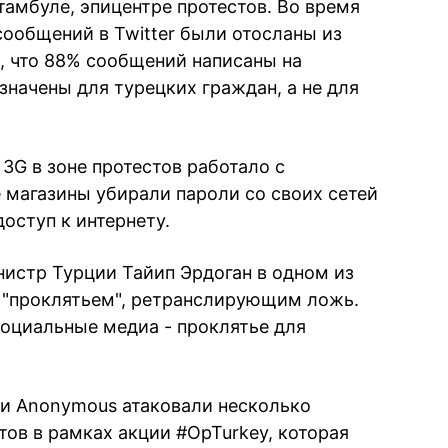
тамбуле, эпицентре протестов. Во время
сообщений в Twitter были отосланы из
, что 88% сообщений написаны на
азначены для турецких граждан, а не для
3G в зоне протестов работало с
 магазины убирали пароли со своих сетей
доступ к интернету.
нистр Турции Тайип Эрдоган в одном из
r "проклятьем", ретранслирующим ложь.
социальные медиа - проклятье для
ки Anonymous атаковали несколько
тов в рамках акции #OpTurkey, которая