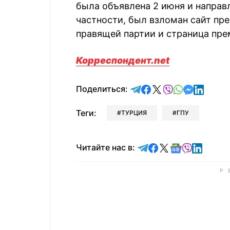
была объявлена 2 июня и направ
частности, был взломан сайт пре
правящей партии и страница пр
Корреспондент.net
отправить в Telegram
поделиться в Face
поделиться в X
отправить в V
отправить 
отправит
отправ
Поделиться:
Теги:
ТУРЦИЯ
ГПУ
Читайте в Telegram
Читайте в Faceb
Читайте в X
Читайте в 
Читайте в
Читайт
Читайте нас в: