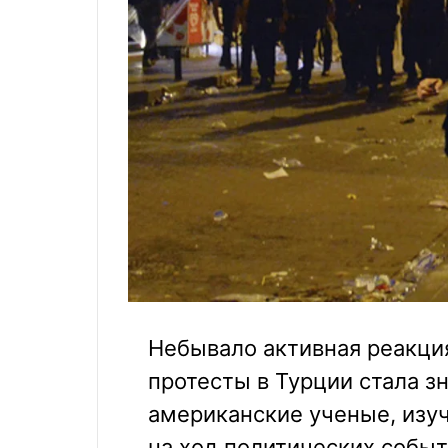
Небывало активная реакци
протесты в Турции стала з
американские ученые, изу
на ход политических событ