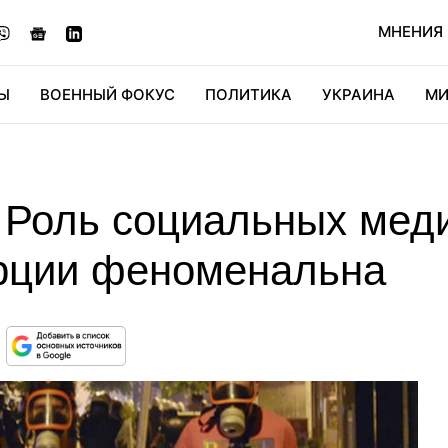
МНЕНИЯ
Ы
ВОЕННЫЙ ФОКУС
ПОЛИТИКА
УКРАИНА
МИ
ОНОМИКА
ДИДЖИТАЛ
АВТО
МИРФАН
КУЛЬТ
 Роль социальных меди
урции феноменальна