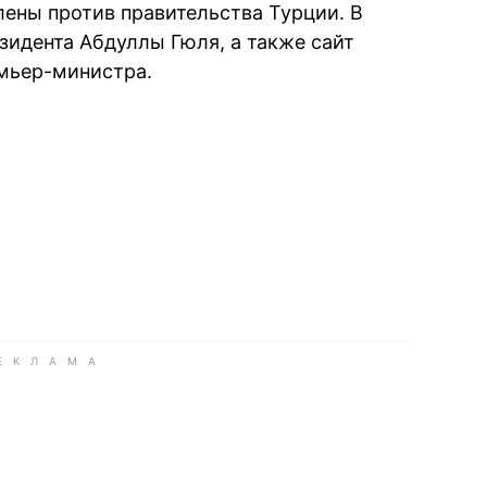
лены против правительства Турции. В
зидента Абдуллы Гюля, а также сайт
емьер-министра.
book
iber
в Whatsapp
ь в Messenger
ить в LinkedIn
ook
Google news
 Viber
е в LinkedIn