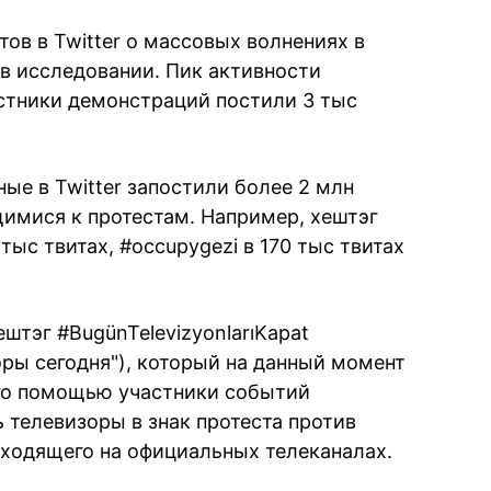
тов в Twitter о массовых волнениях в
 в исследовании. Пик активности
стники демонстраций постили 3 тыс
ные в Twitter запостили более 2 млн
имися к протестам. Например, хештэг
 тыс твитах, #occupygezi в 170 тыс твитах
штэг #BugünTelevizyonlarıKapat
оры сегодня"), который на данный момент
его помощью участники событий
телевизоры в знак протеста против
ходящего на официальных телеканалах.