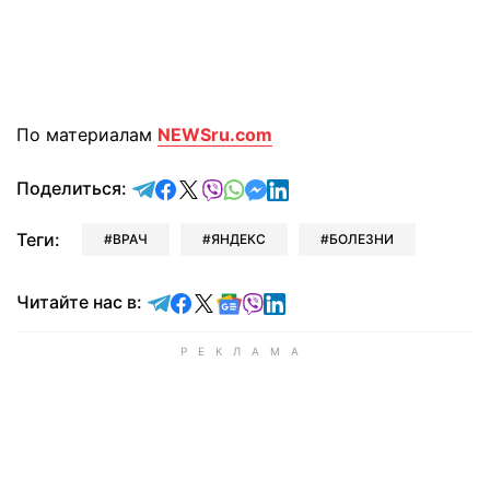
По материалам
NEWSru.com
отправить в Telegram
поделиться в Facebook
поделиться в X
отправить в Viber
отправить в Whatsapp
отправить в Messenger
отправить в LinkedIn
Поделиться:
Теги:
ВРАЧ
ЯНДЕКС
БОЛЕЗНИ
Читайте в Telegram
Читайте в Facebook
Читайте в X
Читайте в Google news
Читайте в Viber
Читайте в LinkedIn
Читайте нас в: