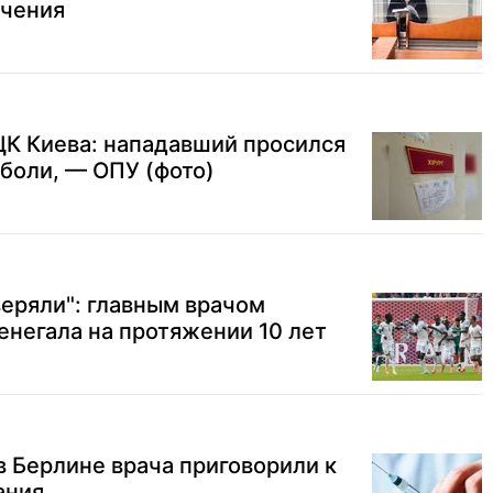
ечения
ЦК Киева: нападавший просился
 боли, — ОПУ (фото)
еряли": главным врачом
негала на протяжении 10 лет
 в Берлине врача приговорили к
ания