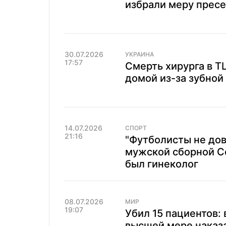
избрали меру прес
30.07.2026
УКРАИНА
17:57
Смерть хирурга в Т
домой из-за зубной
14.07.2026
СПОРТ
21:16
"Футболисты не дов
мужской сборной Се
был гинеколог
08.07.2026
МИР
19:07
Убил 15 пациентов:
высшей мере наказ