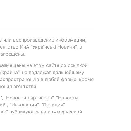
е или воспроизведение информации,
нтство ИнА "Українські Новини", в
запрещены.
размещены на этом сайте со ссылкой
-Украина", не подлежат дальнейшему
распространению в любой форме, кроме
ения агентства.
, "Новости партнеров", "Новости
й", "Инновации", "Позиция",
ке" публикуются на коммерческой