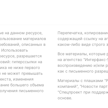
ые на данном ресурсе,
Перепечатка, копировани
ользование материалов
содержащей ссылку на аге
ребований, описанных в
каком-либо виде строго 
. Использовать
Все материалы, которые 
есурсе, разрешается
на агентство "Интерфакс
овий: гиперссылки на
воспроизведению и/или 
ика не ниже первого
как с письменного разреш
й не может превышать
екста, изменения
Материалы с плашками "Р"
вание большего объема
компаний", "Новости парти
получения письменного
"Спецпроект при поддерж
основе.