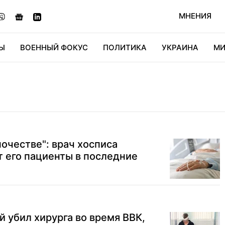
МНЕНИЯ
Ы
ВОЕННЫЙ ФОКУС
ПОЛИТИКА
УКРАИНА
МИ
ОНОМИКА
ДИДЖИТАЛ
АВТО
МИРФАН
КУЛЬТ
ночестве": врач хосписа
ят его пациенты в последние
й убил хирурга во время ВВК,