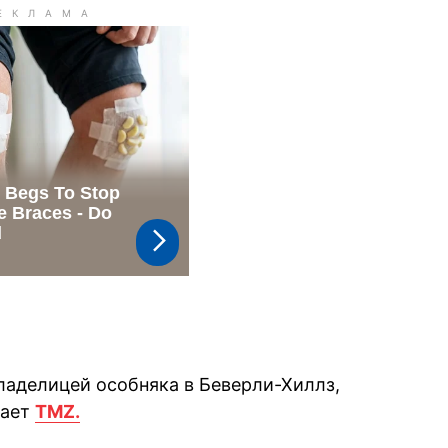
владелицей особняка в Беверли-Хиллз,
дает
TMZ.