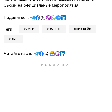
Сьюзи на официальные мероприятия.
отправить в Telegram
поделиться в Facebook
поделиться в X
отправить в Viber
отправить в Whatsapp
отправить в Messenger
отправить в LinkedIn
Поделиться:
Теги:
УМЕР
СМЕРТЬ
НИК КЕЙВ
СЫН
Читайте в Telegram
Читайте в Facebook
Читайте в X
Читайте в Google news
Читайте в Viber
Читайте в LinkedIn
Читайте нас в: