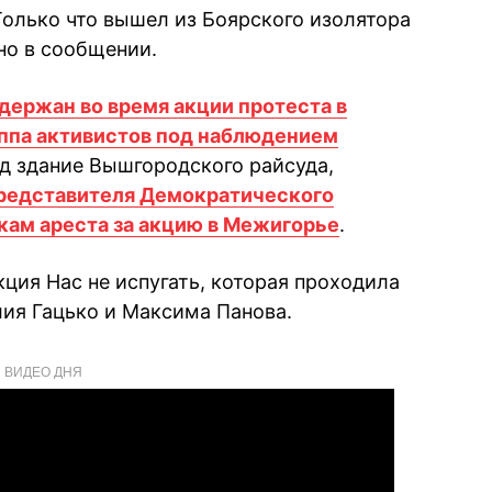
Только что вышел из Боярского изолятора
но в сообщении.
держан во время акции протеста в
ппа активистов под наблюдением
д здание Вышгородского райсуда,
редставителя Демократического
кам ареста за акцию в Межигорье
.
ция Нас не испугать, которая проходила
ия Гацько и Максима Панова.
ВИДЕО ДНЯ