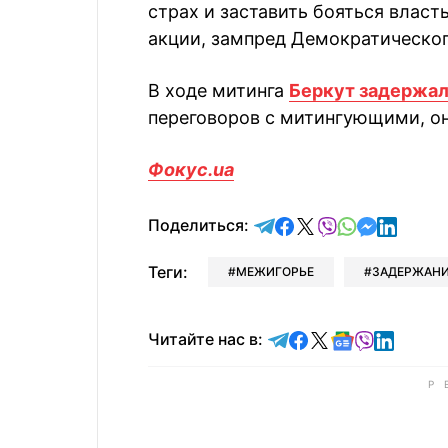
страх и заставить бояться власть
акции, зампред Демократическог
В ходе митинга
Беркут задержал
переговоров с митингующими, он
Фокус.ua
отправить в Telegram
поделиться в Face
поделиться в X
отправить в V
отправить 
отправит
отправ
Поделиться:
Теги:
МЕЖИГОРЬЕ
ЗАДЕРЖАН
Читайте в Telegram
Читайте в Faceb
Читайте в X
Читайте в 
Читайте в
Читайт
Читайте нас в: