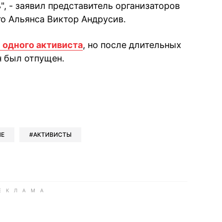
", - заявил представитель организаторов
о Альянса Виктор Андрусив.
 одного активиста
, но после длительных
 был отпущен.
book
iber
в Whatsapp
ь в Messenger
ить в LinkedIn
ИЕ
АКТИВИСТЫ
ook
Google news
 Viber
е в LinkedIn