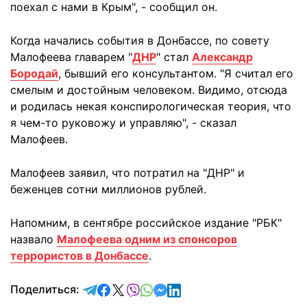
поехал с нами в Крым", - сообщил он.
Когда начались события в Донбассе, по совету
Малофеева главарем "
ДНР
" стал
Александр
Бородай
, бывший его консультантом. "Я считал его
смелым и достойным человеком. Видимо, отсюда
и родилась некая конспирологическая теория, что
я чем-то руковожу и управляю", - сказал
Малофеев.
Малофеев заявил, что потратил на "ДНР" и
беженцев сотни миллионов рублей.
Напомним, в сентябре российское издание "РБК"
назвало
Малофеева одним из спонсоров
террористов в Донбассе
.
отправить в Telegram
поделиться в Facebook
поделиться в X
отправить в Viber
отправить в Whatsapp
отправить в Messenger
отправить в LinkedIn
Поделиться: