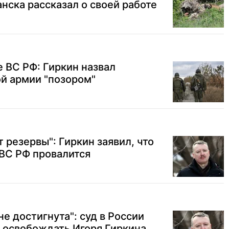
анска рассказал о своей работе
 ВС РФ: Гиркин назвал
й армии "позором"
т резервы": Гиркин заявил, что
ВС РФ провалится
е достигнута": суд в России
 освобождать Игоря Гиркина