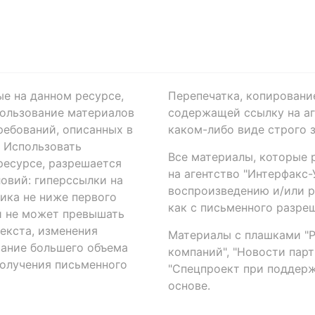
ые на данном ресурсе,
Перепечатка, копировани
ользование материалов
содержащей ссылку на аге
ребований, описанных в
каком-либо виде строго 
. Использовать
Все материалы, которые 
есурсе, разрешается
на агентство "Интерфакс
овий: гиперссылки на
воспроизведению и/или 
ика не ниже первого
как с письменного разреш
й не может превышать
екста, изменения
Материалы с плашками "Р"
вание большего объема
компаний", "Новости парти
получения письменного
"Спецпроект при поддерж
основе.