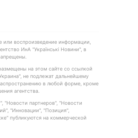
е или воспроизведение информации,
нтство ИнА "Українські Новини", в
запрещены.
размещены на этом сайте со ссылкой
-Украина", не подлежат дальнейшему
распространению в любой форме, кроме
ения агентства.
, "Новости партнеров", "Новости
й", "Инновации", "Позиция",
ке" публикуются на коммерческой