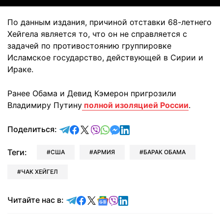
По данным издания, причиной отставки 68-летнего
Хейгела является то, что он не справляется с
задачей по противостоянию группировке
Исламское государство, действующей в Сирии и
Ираке.
Ранее Обама и Девид Кэмерон пригрозили
Владимиру Путину
полной изоляцией России
.
отправить в Telegram
поделиться в Facebook
поделиться в X
отправить в Viber
отправить в Whatsapp
отправить в Messenger
отправить в LinkedIn
Поделиться:
Теги:
США
АРМИЯ
БАРАК ОБАМА
ЧАК ХЕЙГЕЛ
Читайте в Telegram
Читайте в Facebook
Читайте в X
Читайте в Google news
Читайте в Viber
Читайте в LinkedIn
Читайте нас в: