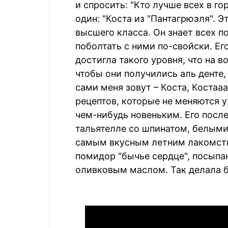
и спросить: "Кто лучше всех в го
один: "Коста из "Пантагрюэля". 
высшего класса. Он знает всех п
поболтать с ними по-свойски. Ег
достигла такого уровня, что на в
чтобы они получились аль денте, 
сами меня зовут – Коста, Костаа
рецептов, которые не меняются у
чем-нибудь новеньким. Его посл
тальятелле со шпинатом, белыми
самым вкусным летним лакомств
помидор "бычье сердце", посыпа
оливковым маслом. Так делала б