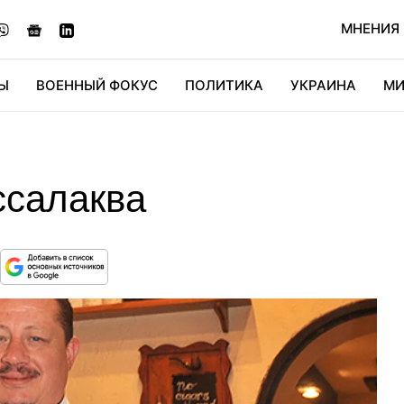
МНЕНИЯ
Ы
ВОЕННЫЙ ФОКУС
ПОЛИТИКА
УКРАИНА
МИ
ОНОМИКА
ДИДЖИТАЛ
АВТО
МИРФАН
КУЛЬТ
ссалаква