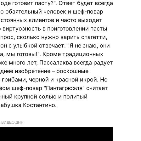
роде готовит пасту?". Ответ будет всегда
Это обаятельный человек и шеф-повар
остоянных клиентов и часто выходит
о виртуозность в приготовлении пасты
опрос, сколько нужно варить спагетти,
он с улыбкой отвечает: "Я не знаю, они
аа, мы готовы!". Кроме традиционных
же много лет, Пассалаква всегда радует
еднее изобретение – роскошные
 грибами, черной и красной икрой. Но
ом шеф-повар "Пантагрюэля" считает
нный крупной солью и политый
абушка Костантино.
ВИДЕО ДНЯ