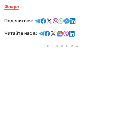
Фокус
отправить в Telegram
поделиться в Facebook
поделиться в X
отправить в Viber
отправить в Whatsapp
отправить в Messenger
отправить в LinkedIn
Поделиться:
Читайте в Telegram
Читайте в Facebook
Читайте в X
Читайте в Google news
Читайте в Viber
Читайте в LinkedIn
Читайте нас в: