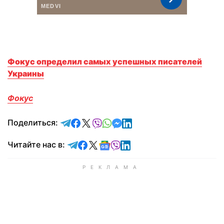
Фокус определил самых успешных писателей
Украины
Фокус
отправить в Telegram
поделиться в Facebook
поделиться в X
отправить в Viber
отправить в Whatsapp
отправить в Messenger
отправить в LinkedIn
Поделиться:
Читайте в Telegram
Читайте в Facebook
Читайте в X
Читайте в Google news
Читайте в Viber
Читайте в LinkedIn
Читайте нас в: