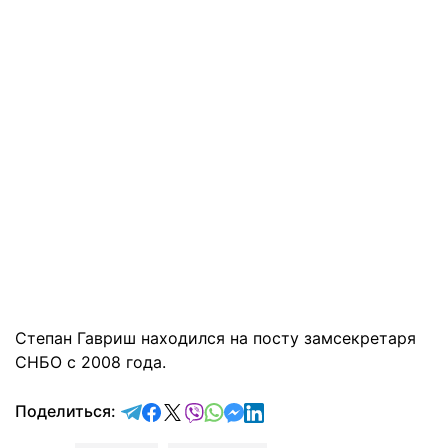
Степан Гавриш находился на посту замсекретаря
СНБО с 2008 года.
отправить в Telegram
поделиться в Facebook
поделиться в X
отправить в Viber
отправить в Whatsapp
отправить в Messenger
отправить в LinkedIn
Поделиться: