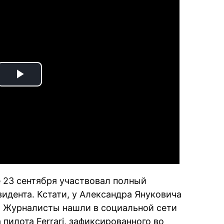
Play
Video
е 23 сентября участвовал полный
дента. Кстати, у ​​Александра Януковича
е. Журналисты нашли в социальной сети
 пилота Ferrari, зафиксированного во