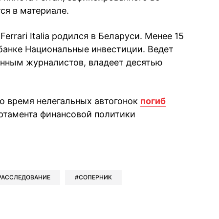
тся в материале.
Ferrari Italia родился в Беларуси. Менее 15
 банке Национальные инвестиции. Ведет
анным журналистов, владеет десятью
во время нелегальных автогонок
погиб
ртамента финансовой политики
book
iber
в Whatsapp
ь в Messenger
ить в LinkedIn
РАССЛЕДОВАНИЕ
СОПЕРНИК
ook
Google news
 Viber
е в LinkedIn