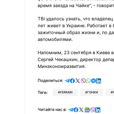
время заезда на Чайке", - говори
ТВi удалось узнать, что владелец 
лет живет в Украине. Работает в
зажиточный образ жизни и, по д
автомобилями.
Напомним, 23 сентября в Киеве 
Сергей Чекашкин, директор депа
Минэкономразвития.
отправить в Telegram
поделиться в Face
поделиться в X
отправить в V
отправить 
отправит
отправ
Поделиться:
Теги:
FERRARI
ГОНКИ
Читайте в Telegram
Читайте в Faceb
Читайте в X
Читайте в 
Читайте в
Читайт
Читайте нас в: