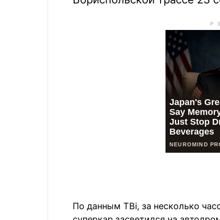
По данным ТВi, за несколько час
суперкар засветился на автодром