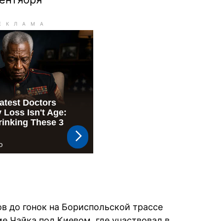
ов до гонок на Бориспольской трассе
е Чайка под Киевом, где участвовал в