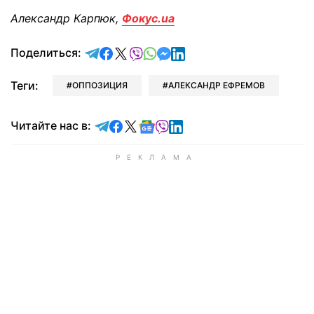
Александр Карпюк,
Фокус.ua
отправить в Telegram
поделиться в Facebook
поделиться в X
отправить в Viber
отправить в Whatsapp
отправить в Messenger
отправить в LinkedIn
Поделиться:
Теги:
ОППОЗИЦИЯ
АЛЕКСАНДР ЕФРЕМОВ
Читайте в Telegram
Читайте в Facebook
Читайте в X
Читайте в Google news
Читайте в Viber
Читайте в LinkedIn
Читайте нас в: