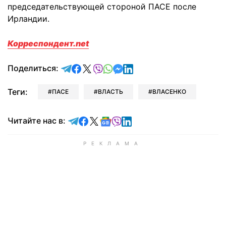
председательствующей стороной ПАСЕ после
Ирландии.
Корреспондент.net
отправить в Telegram
поделиться в Facebook
поделиться в X
отправить в Viber
отправить в Whatsapp
отправить в Messenger
отправить в LinkedIn
Поделиться:
Теги:
ПАСЕ
ВЛАСТЬ
ВЛАСЕНКО
Читайте в Telegram
Читайте в Facebook
Читайте в X
Читайте в Google news
Читайте в Viber
Читайте в LinkedIn
Читайте нас в: