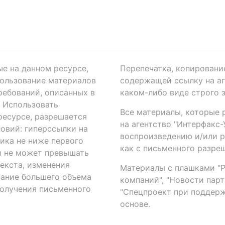
ые на данном ресурсе,
Перепечатка, копировани
ользование материалов
содержащей ссылку на аге
ребований, описанных в
каком-либо виде строго 
. Использовать
Все материалы, которые 
есурсе, разрешается
на агентство "Интерфакс
овий: гиперссылки на
воспроизведению и/или 
ика не ниже первого
как с письменного разреш
й не может превышать
екста, изменения
Материалы с плашками "Р"
вание большего объема
компаний", "Новости парти
получения письменного
"Спецпроект при поддерж
основе.