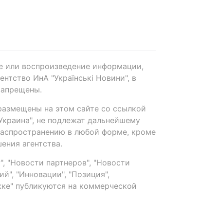
е или воспроизведение информации,
нтство ИнА "Українські Новини", в
запрещены.
размещены на этом сайте со ссылкой
-Украина", не подлежат дальнейшему
распространению в любой форме, кроме
ения агентства.
, "Новости партнеров", "Новости
й", "Инновации", "Позиция",
ке" публикуются на коммерческой