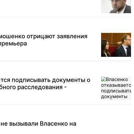
имошенко отрицают заявления
-премьера
ется подписывать документы о
бного расследования -
о не вызывали Власенко на