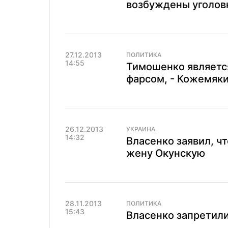
возбуждены уголовн
27.12.2013
ПОЛИТИКА
14:55
Тимошенко является
фарсом, - Кожемяк
26.12.2013
УКРАИНА
14:32
Власенко заявил, ч
жену Окунскую
28.11.2013
ПОЛИТИКА
15:43
Власенко запретил