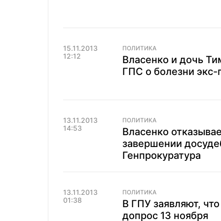
15.11.2013
ПОЛИТИКА
12:12
Власенко и дочь Т
ГПС о болезни экс
13.11.2013
ПОЛИТИКА
14:53
Власенко отказыва
завершении досуде
Генпрокуратура
13.11.2013
ПОЛИТИКА
01:38
В ГПУ заявляют, чт
допрос 13 ноября