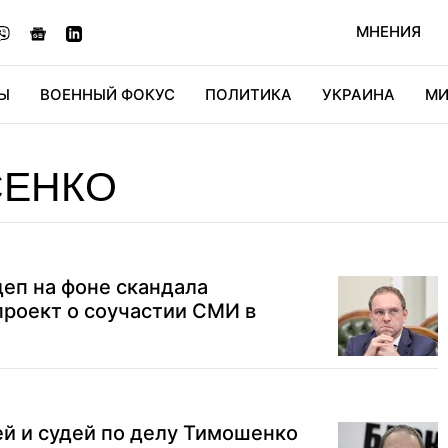
МНЕНИЯ
Ы
ВОЕННЫЙ ФОКУС
ПОЛИТИКА
УКРАИНА
МИ
ОНОМИКА
ДИДЖИТАЛ
АВТО
МИРФАН
КУЛЬТ
СЕНКО
деп на фоне скандала
проект о соучастии СМИ в
й и судей по делу Тимошенко