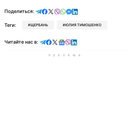
отправить в Telegram
поделиться в Facebook
поделиться в X
отправить в Viber
отправить в Whatsapp
отправить в Messenger
отправить в LinkedIn
Поделиться:
Теги:
ЩЕРБАНЬ
ЮЛИЯ ТИМОШЕНКО
Читайте в Telegram
Читайте в Facebook
Читайте в X
Читайте в Google news
Читайте в Viber
Читайте в LinkedIn
Читайте нас в: