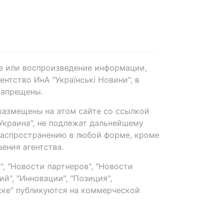
е или воспроизведение информации,
нтство ИнА "Українські Новини", в
запрещены.
размещены на этом сайте со ссылкой
-Украина", не подлежат дальнейшему
распространению в любой форме, кроме
ения агентства.
, "Новости партнеров", "Новости
й", "Инновации", "Позиция",
ке" публикуются на коммерческой