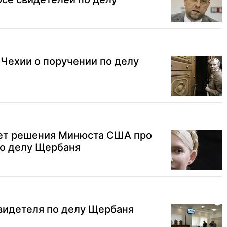
 Чехии о поручении по делу
ет решения Минюста США про
по делу Щербаня
видетеля по делу Щербаня