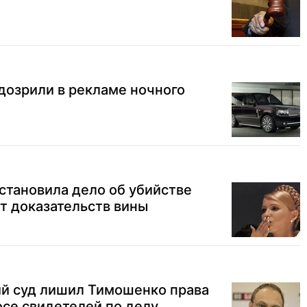
дозрили в рекламе ночного
становила дело об убийстве
ет доказательств вины
ий суд лишил Тимошенко права
осе свидетелей по делу