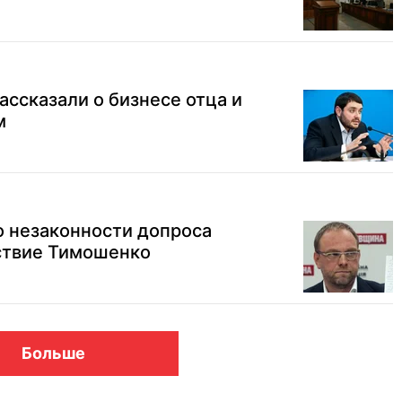
ссказали о бизнесе отца и
м
о незаконности допроса
тствие Тимошенко
Больше