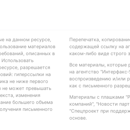
ые на данном ресурсе,
Перепечатка, копировани
ользование материалов
содержащей ссылку на аге
ребований, описанных в
каком-либо виде строго 
. Использовать
Все материалы, которые 
есурсе, разрешается
на агентство "Интерфакс
овий: гиперссылки на
воспроизведению и/или 
ика не ниже первого
как с письменного разреш
й не может превышать
екста, изменения
Материалы с плашками "Р"
вание большего объема
компаний", "Новости парти
получения письменного
"Спецпроект при поддерж
основе.