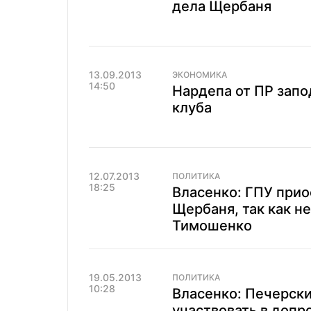
дела Щербаня
13.09.2013
ЭКОНОМИКА
14:50
Нардепа от ПР запо
клуба
12.07.2013
ПОЛИТИКА
18:25
Власенко: ГПУ прио
Щербаня, так как н
Тимошенко
19.05.2013
ПОЛИТИКА
10:28
Власенко: Печерск
участвовать в допр