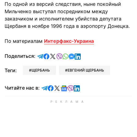
По одной из версий следствия, ныне покойный
Мильченко выступал посредником между
заказчиком и исполнителем убийства депутата
Щербаня в ноябре 1996 года в аэропорту Донецка.
По материалам
Интерфакс-Украина
отправить в Telegram
поделиться в Facebook
поделиться в X
отправить в Viber
отправить в Whatsapp
отправить в Messenger
отправить в LinkedIn
Поделиться:
Теги:
ЩЕРБАНЬ
ЕВГЕНИЙ ЩЕРБАНЬ
Читайте в Telegram
Читайте в Facebook
Читайте в X
Читайте в Google news
Читайте в Viber
Читайте в LinkedIn
Читайте нас в: