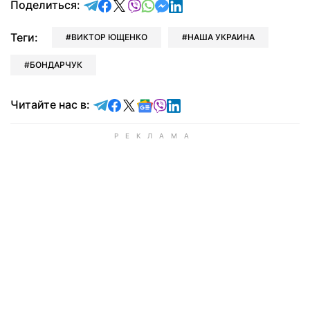
отправить в Telegram
поделиться в Facebook
поделиться в X
отправить в Viber
отправить в Whatsapp
отправить в Messenger
отправить в LinkedIn
Поделиться:
Теги:
ВИКТОР ЮЩЕНКО
НАША УКРАИНА
БОНДАРЧУК
Читайте в Telegram
Читайте в Facebook
Читайте в X
Читайте в Google news
Читайте в Viber
Читайте в LinkedIn
Читайте нас в: