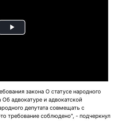
Play
Video
ебования закона О статусе народного
а Об адвокатуре и адвокатской
ародного депутата совмещать с
то требование соблюдено", - подчеркнул