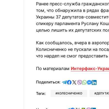
Ранее пресс-служба гражданског
том, что обнаружила в рядах фр
Украины 37 депутатов-совместите
спикеру парламента Руслану Кош
целью лишить их депутатских по
Как сообщалось, вчера в аэропо
Колисниченко не пускали на пос
что нардеп не смог предоставить
По материалам
Интерфакс-Укра
отправить в Telegram
поделиться в Face
поделиться в X
отправить в V
отправить 
отправит
отправ
Поделиться:
Теги:
КОЛЕСНИЧЕНКО
ДЕПУТА