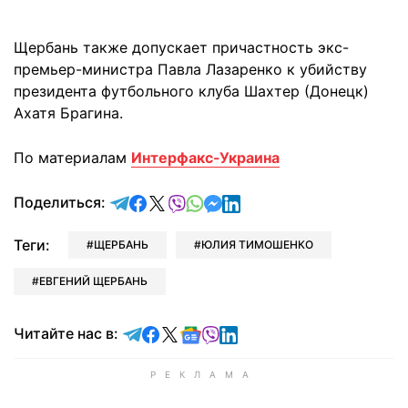
Щербань также допускает причастность экс-
премьер-министра Павла Лазаренко к убийству
президента футбольного клуба Шахтер (Донецк)
Ахатя Брагина.
По материалам
Интерфакс-Украина
отправить в Telegram
поделиться в Facebook
поделиться в X
отправить в Viber
отправить в Whatsapp
отправить в Messenger
отправить в LinkedIn
Поделиться:
Теги:
ЩЕРБАНЬ
ЮЛИЯ ТИМОШЕНКО
ЕВГЕНИЙ ЩЕРБАНЬ
Читайте в Telegram
Читайте в Facebook
Читайте в X
Читайте в Google news
Читайте в Viber
Читайте в LinkedIn
Читайте нас в: