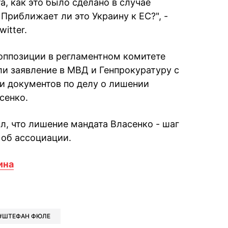
а, как это было сделано в случае
 Приближает ли это Украину к ЕС?", -
itter.
оппозиции в регламентном комитете
и заявление в МВД и Генпрокуратуру с
и документов по делу о лишении
сенко.
л, что лишение мандата Власенко - шаг
 об ассоциации.
ина
book
iber
в Whatsapp
ь в Messenger
ить в LinkedIn
ШТЕФАН ФЮЛЕ