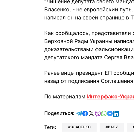
"Лишение депутата своего мандат
Власенко, - не европейский путь.
написал он на своей странице в Tw
Как сообщалось, представители 
Верховной Рады Украины написал
доказательствами фальсификаци
депутатского мандата Сергея Вла
Ранее вице-президент ЕП сообщи
назад от подписания Соглашения
По материалам
Интерфакс-Укра
отправить в Telegram
поделиться в Face
поделиться в X
отправить в V
отправить 
отправит
отправ
Поделиться:
Теги:
ВЛАСЕНКО
ВАСУ