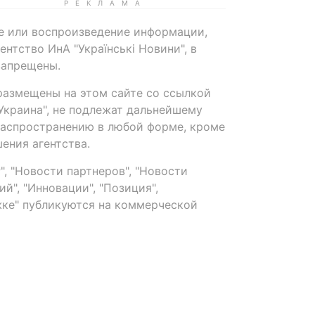
е или воспроизведение информации,
нтство ИнА "Українські Новини", в
запрещены.
размещены на этом сайте со ссылкой
-Украина", не подлежат дальнейшему
распространению в любой форме, кроме
ения агентства.
, "Новости партнеров", "Новости
й", "Инновации", "Позиция",
ке" публикуются на коммерческой