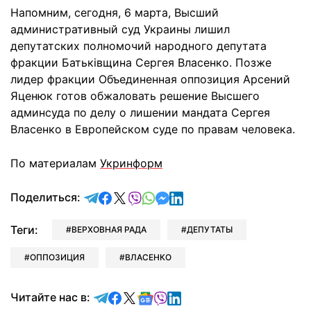
Напомним, сегодня, 6 марта, Высший
административный суд Украины лишил
депутатских полномочий народного депутата
фракции Батьківщина Сергея Власенко. Позже
лидер фракции Объединенная оппозиция Арсений
Яценюк готов обжаловать решение Высшего
админсуда по делу о лишении мандата Сергея
Власенко в Европейском суде по правам человека.
По материалам
Укринформ
отправить в Telegram
поделиться в Facebook
поделиться в X
отправить в Viber
отправить в Whatsapp
отправить в Messenger
отправить в LinkedIn
Поделиться:
Теги:
ВЕРХОВНАЯ РАДА
ДЕПУТАТЫ
ОППОЗИЦИЯ
ВЛАСЕНКО
Читайте в Telegram
Читайте в Facebook
Читайте в X
Читайте в Google news
Читайте в Viber
Читайте в LinkedIn
Читайте нас в: