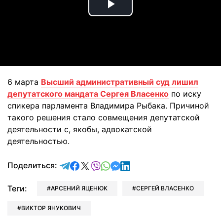
Play
Video
6 марта
Высший административный суд лишил
депутатского мандата Сергея Власенко
по иску
спикера парламента Владимира Рыбака. Причиной
такого решения стало совмещения депутатской
деятельности с, якобы, адвокатской
деятельностью.
отправить в Telegram
поделиться в Facebook
поделиться в X
отправить в Viber
отправить в Whatsapp
отправить в Messenger
отправить в LinkedIn
Поделиться:
Теги:
АРСЕНИЙ ЯЦЕНЮК
СЕРГЕЙ ВЛАСЕНКО
ВИКТОР ЯНУКОВИЧ