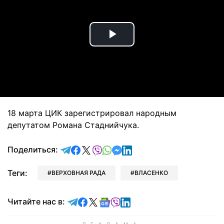
Play
Video
18 марта ЦИК зарегистрировал народным
депутатом Романа Стаднийчука.
отправить в Telegram
поделиться в Facebook
поделиться в X
отправить в Viber
отправить в Whatsapp
отправить в Messenger
отправить в LinkedIn
Поделиться:
Теги:
ВЕРХОВНАЯ РАДА
ВЛАСЕНКО
Читайте в Telegram
Читайте в Facebook
Читайте в X
Читайте в Google news
Читайте в Viber
Читайте в LinkedIn
Читайте нас в: