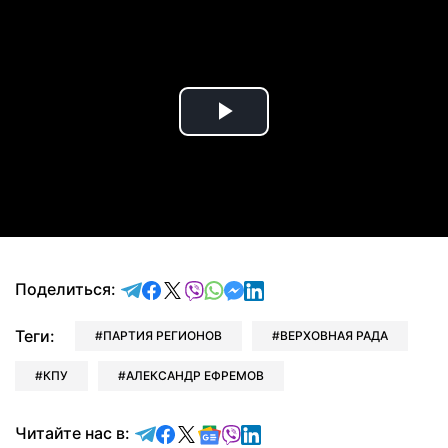
Play
Video
отправить в Telegram
поделиться в Facebook
поделиться в X
отправить в Viber
отправить в Whatsapp
отправить в Messenger
отправить в LinkedIn
Поделиться:
Теги:
ПАРТИЯ РЕГИОНОВ
ВЕРХОВНАЯ РАДА
КПУ
АЛЕКСАНДР ЕФРЕМОВ
Читайте в Telegram
Читайте в Facebook
Читайте в X
Читайте в Google news
Читайте в Viber
Читайте в LinkedIn
Читайте нас в: