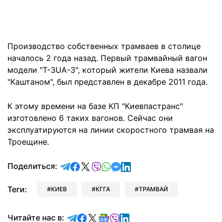
Производство собственных трамваев в столице
началось 2 года назад. Первый трамвайный вагон
модели "Т-3UА-3", который жители Киева назвали
"Каштаном", был представлен в декабре 2011 года.
К этому времени на базе КП "Киевпастранс"
изготовлено 6 таких вагонов. Сейчас они
эксплуатируются на линии скоростного трамвая на
Троещине.
отправить в Telegram
поделиться в Facebook
поделиться в X
отправить в Viber
отправить в Whatsapp
отправить в Messenger
отправить в LinkedIn
Поделиться:
Теги:
КИЕВ
КГГА
ТРАМВАЙ
Читайте в Telegram
Читайте в Facebook
Читайте в X
Читайте в Google news
Читайте в Viber
Читайте в LinkedIn
Читайте нас в: