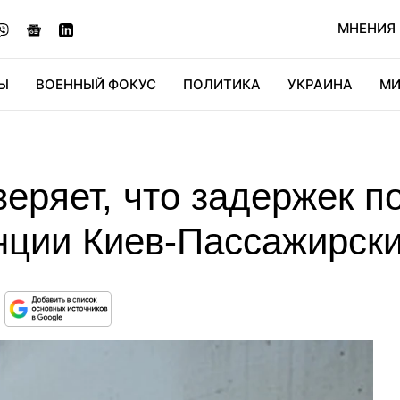
МНЕНИЯ
Ы
ВОЕННЫЙ ФОКУС
ПОЛИТИКА
УКРАИНА
МИ
ОНОМИКА
ДИДЖИТАЛ
АВТО
МИРФАН
КУЛЬТ
веряет, что задержек 
нции Киев-Пассажирски