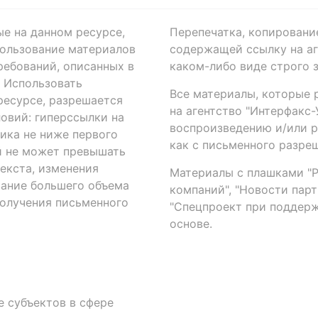
ые на данном ресурсе,
Перепечатка, копировани
ользование материалов
содержащей ссылку на аге
ребований, описанных в
каком-либо виде строго 
. Использовать
Все материалы, которые 
есурсе, разрешается
на агентство "Интерфакс
овий: гиперссылки на
воспроизведению и/или 
ика не ниже первого
как с письменного разреш
й не может превышать
екста, изменения
Материалы с плашками "Р"
вание большего объема
компаний", "Новости парти
получения письменного
"Спецпроект при поддерж
основе.
 субъектов в сфере