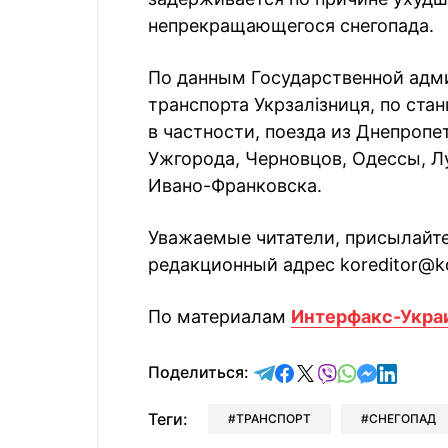
непрекращающегося снегопада.
По данным Государственной ад
транспорта Укрзалізниця, по ст
в частности, поезда из Днепропе
Ужгорода, Черновцов, Одессы, Лу
Ивано-Франковска.
Уважаемые читатели, присылайте
редакционный адрес koreditor@k
По материалам
Интерфакс-Укра
отправить в Telegram
поделиться в Face
поделиться в X
отправить в V
отправить 
отправит
отправ
Поделиться:
Теги:
ТРАНСПОРТ
СНЕГОПАД