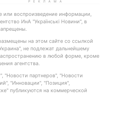
е или воспроизведение информации,
нтство ИнА "Українські Новини", в
запрещены.
размещены на этом сайте со ссылкой
-Украина", не подлежат дальнейшему
распространению в любой форме, кроме
ения агентства.
, "Новости партнеров", "Новости
й", "Инновации", "Позиция",
ке" публикуются на коммерческой