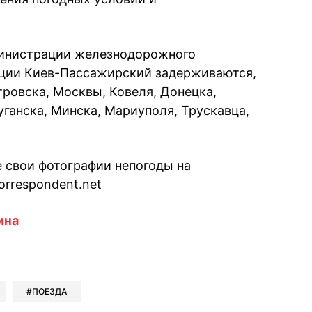
министрации железнодорожного
анции Киев-Пассажирский задерживаются,
тровска, Москвы, Ковеля, Донецка,
ганска, Минска, Мариуполя, Трускавца,
 свои фотографии непогоды на
orrespondent.net
ина
book
iber
в Whatsapp
ь в Messenger
ить в LinkedIn
ПОЕЗДА