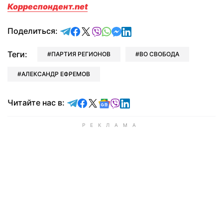
Корреспондент.net
отправить в Telegram
поделиться в Facebook
поделиться в X
отправить в Viber
отправить в Whatsapp
отправить в Messenger
отправить в LinkedIn
Поделиться:
Теги:
ПАРТИЯ РЕГИОНОВ
ВО СВОБОДА
АЛЕКСАНДР ЕФРЕМОВ
Читайте в Telegram
Читайте в Facebook
Читайте в X
Читайте в Google news
Читайте в Viber
Читайте в LinkedIn
Читайте нас в: