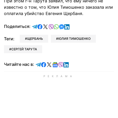
При этом г-н Тарута заявил, что ему ничего не
известно о том, что Юлия Тимошенко заказала или
оплатила убийство Евгения Щербаня.
отправить в Telegram
поделиться в Facebook
поделиться в X
отправить в Viber
отправить в Whatsapp
отправить в Messenger
отправить в LinkedIn
Поделиться:
Теги:
ЩЕРБАНЬ
ЮЛИЯ ТИМОШЕНКО
СЕРГЕЙ ТАРУТА
Читайте в Telegram
Читайте в Facebook
Читайте в X
Читайте в Google news
Читайте в Viber
Читайте в LinkedIn
Читайте нас в: