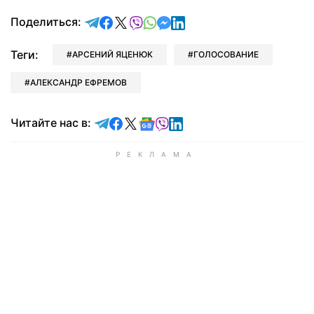
отправить в Telegram
поделиться в Facebook
поделиться в X
отправить в Viber
отправить в Whatsapp
отправить в Messenger
отправить в LinkedIn
Поделиться:
Теги:
АРСЕНИЙ ЯЦЕНЮК
ГОЛОСОВАНИЕ
АЛЕКСАНДР ЕФРЕМОВ
Читайте в Telegram
Читайте в Facebook
Читайте в X
Читайте в Google news
Читайте в Viber
Читайте в LinkedIn
Читайте нас в: