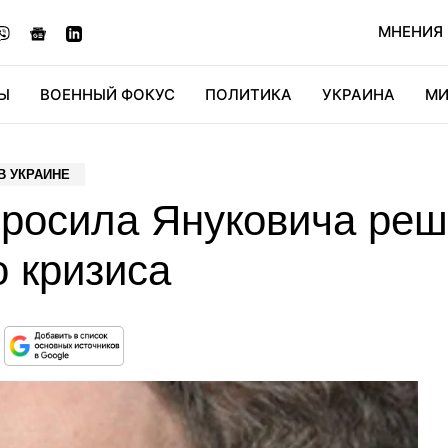
МНЕНИЯ
Ы
ВОЕННЫЙ ФОКУС
ПОЛИТИКА
УКРАИНА
МИ
ОНОМИКА
ДИДЖИТАЛ
АВТО
МИРФАН
КУЛЬТ
В УКРАИНЕ
росила Януковича реш
 кризиса