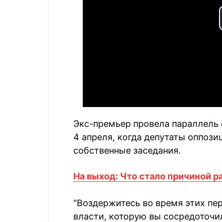
Экс-премьер провела параллель 
4 апреля, когда депутаты оппоз
собственные заседания.
На выход: Что стало причиной р
"Воздержитесь во время этих пе
власти, которую вы сосредоточил