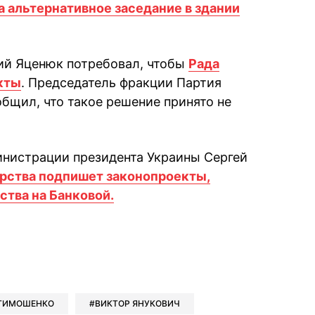
а альтернативное заседание в здании
ий Яценюк потребовал, чтобы
Рада
кты
. Председатель фракции Партия
бщил, что такое решение принято не
инистрации президента Украины Сергей
арства подпишет законопроекты,
ства на Банковой.
book
iber
в Whatsapp
ь в Messenger
ить в LinkedIn
ТИМОШЕНКО
ВИКТОР ЯНУКОВИЧ