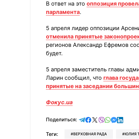
В ответ на это
оппозиция провел
парламента
.
5 апреля лидер оппозиции Арсен
отменила принятые законопрое
регионов Александр Ефремов соо
будет.
5 апреля заместитель главы адм
Ларин сообщил, что
глава госуд
принятые на заседании большин
Фокус.ua
отправить в Telegram
поделиться в Face
поделиться в X
отправить в V
отправить 
отправит
отправ
Поделиться:
Теги:
ВЕРХОВНАЯ РАДА
ЮЛИЯ 