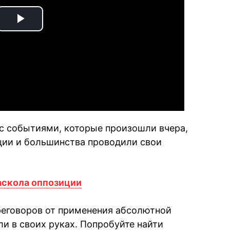
Play
Video
с событиями, которые произошли вчера,
иции и большинства проводили свои
аскола оппозиции
реговоров от применения абсолютной
и в своих руках. Попробуйте найти