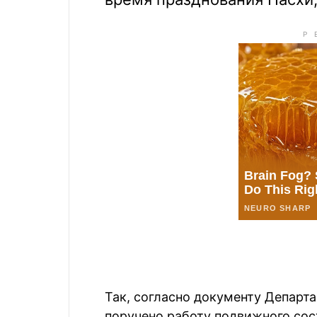
Так, согласно документу Департ
поручено работу подвижного сост