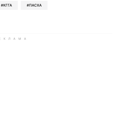
КГГА
ПАСХА
ook
Google news
 Viber
е в LinkedIn