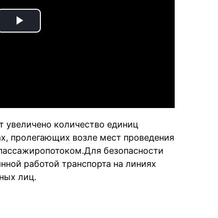
Play
Video
дет увеличено количество единиц
х, пролегающих возле мест проведения
 пассажиропотоком.Для безопасности
янной работой транспорта на линиях
ных лиц.
book
iber
в Whatsapp
ь в Messenger
ить в LinkedIn