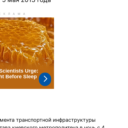
амента транспортной инфраструктуры
ава киевского метрополитена в ночь с 4