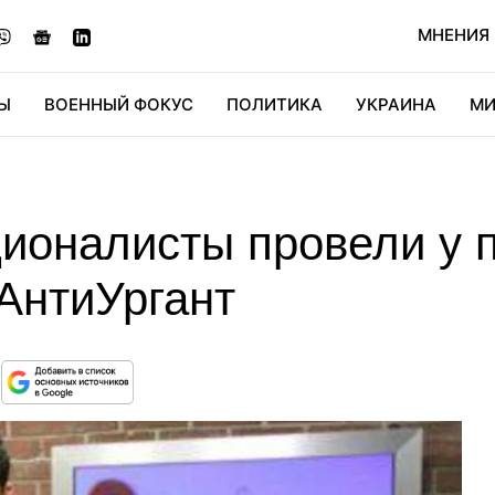
МНЕНИЯ
Ы
ВОЕННЫЙ ФОКУС
ПОЛИТИКА
УКРАИНА
МИ
ОНОМИКА
ДИДЖИТАЛ
АВТО
МИРФАН
КУЛЬТ
ционалисты провели у 
АнтиУргант