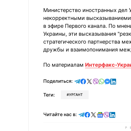
Министерство иностранных дел 
некорректными высказываниеми 
в эфире Первого канала. По мне
Украины, эти высказывания "рез
стратегического партнерства ме
дружбы и взаимопонимания меж
По материалам
Интерфакс-Укра
отправить в Telegram
поделиться в Face
поделиться в X
отправить в V
отправить 
отправит
отправ
Поделиться:
Теги:
УРГАНТ
Читайте в Telegram
Читайте в Faceb
Читайте в X
Читайте в 
Читайте в
Читайт
Читайте нас в: