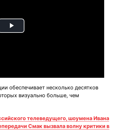
Play
Video
ции обеспечивает несколько десятков
оторых визуально больше, чем
ссийского телеведущего, шоумена Ивана
епередачи Смак вызвала волну критики в