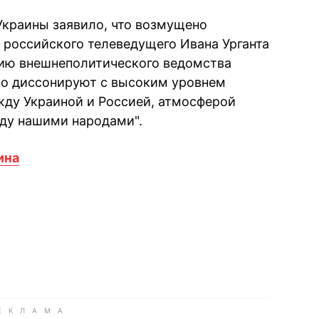
Украины заявило, что возмущено
российского телеведущего Ивана Урганта
нию внешнеполитического ведомства
ко диссонируют с высоким уровнем
жду Украиной и Россией, атмосферой
ду нашими народами".
ина
book
iber
в Whatsapp
ь в Messenger
ить в LinkedIn
ook
Google news
 Viber
е в LinkedIn