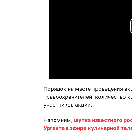
Порядок на месте проведения ак
правоохранителей, количество к
участников акции.
Напомним,
шутка известного ро
Урганта в эфире кулинарной тел