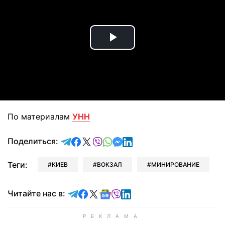
Play
Video
По материалам
УНН
отправить в Telegram
поделиться в Facebook
поделиться в X
отправить в Viber
отправить в Whatsapp
отправить в Messenger
отправить в LinkedIn
Поделиться:
Теги:
КИЕВ
ВОКЗАЛ
МИНИРОВАНИЕ
Читайте в Telegram
Читайте в Facebook
Читайте в X
Читайте в Google news
Читайте в Viber
Читайте в LinkedIn
Читайте нас в: