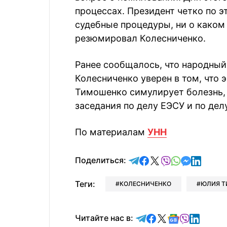
процессах. Президент четко по э
судебные процедуры, ни о каком
резюмировал Колесниченко.
Ранее сообщалось, что народный
Колесниченко уверен в том, что
Тимошенко симулирует болезнь, 
заседания по делу ЕЭСУ и по дел
По материалам
УНН
отправить в Telegram
поделиться в Face
поделиться в X
отправить в V
отправить 
отправит
отправ
Поделиться:
Теги:
КОЛЕСНИЧЕНКО
ЮЛИЯ 
Читайте в Telegram
Читайте в Faceb
Читайте в X
Читайте в 
Читайте в
Читайт
Читайте нас в: