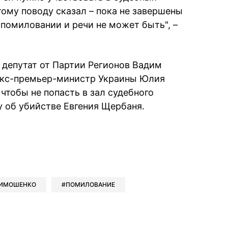
тому поводу сказал – пока не завершены
 помиловании и речи не может быть", –
 депутат от Партии Регионов Вадим
 экс-премьер-министр Украины Юлия
чтобы не попасть в зал судебного
у об убийстве Евгения Щербаня.
book
iber
в Whatsapp
ь в Messenger
ить в LinkedIn
ТИМОШЕНКО
ПОМИЛОВАНИЕ
ook
Google news
 Viber
е в LinkedIn