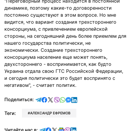
"Переговорный процесс находится в постоянной
динамике, поэтому какие-то договоренности
постоянно существуют в этом вопросе. Но мне
видится, что вариант создания трехстороннего
консорциума, с привлечением европейской
стороны, на сегодняшний день более приемлем для
нашего государства политически, не
экономически. Создание трехстороннего
консорциума население еще может понять,
двухстороннего - воспринимается, как будто
Украина отдала свою ГТС Российской Федерации,
и сегодня политически это будет воспринято с
негативом", - считает политик.
отправить в Telegram
поделиться в Facebook
поделиться в X
отправить в Viber
отправить в Whatsapp
отправить в Messenger
отправить в LinkedIn
Поделиться:
Теги:
АЛЕКСАНДР ЕФРЕМОВ
Читайте в Telegram
Читайте в Facebook
Читайте в X
Читайте в Google news
Читайте в Viber
Читайте в LinkedIn
Читайте нас в: